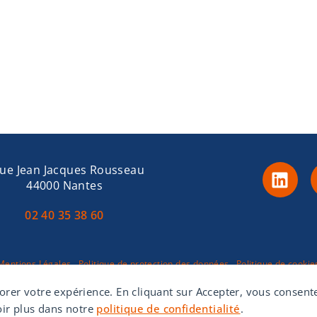
rue Jean Jacques Rousseau
44000 Nantes
02 40 35 38 60
Mentions Légales
Politique de protection des données
Politique de cookie
Site web réalisé par
Marie Lecompte Douillard
liorer votre expérience. En cliquant sur Accepter, vous consent
voir plus dans notre
politique de confidentialité
.
© Copyright – NaoCab