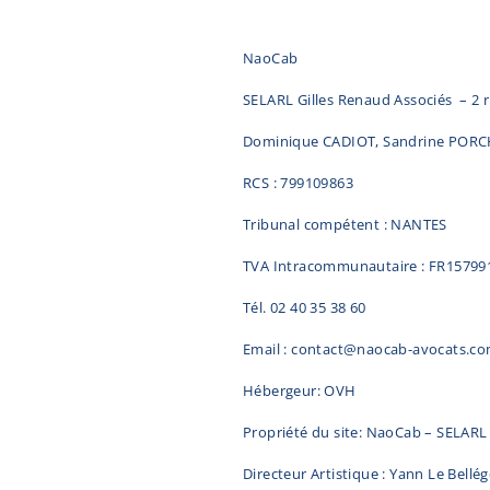
NaoCab
SELARL Gilles Renaud Associés – 2 r
Dominique CADIOT, Sandrine POR
RCS : 799109863
Tribunal compétent : NANTES
TVA Intracommunautaire : FR15799
Tél. 02 40 35 38 60
Email :
contact@naocab-avocats.c
Hébergeur: OVH
Propriété du site: NaoCab – SELARL
Directeur Artistique : Yann Le Bellé