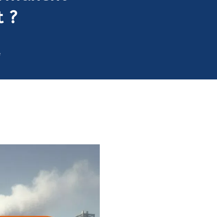
t ?
e