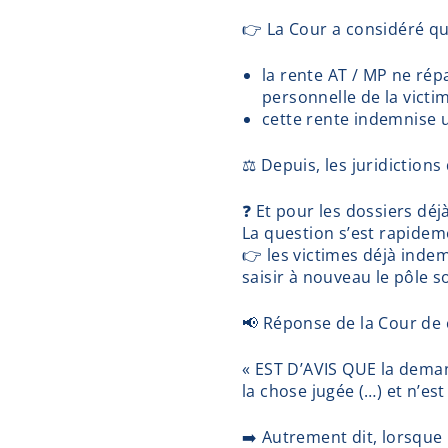
👉 La Cour a considéré qu
la rente AT / MP ne rép
personnelle de la victim
cette rente indemnise u
⚖️ Depuis, les juridiction
❓ Et pour les dossiers déj
La question s’est rapidem
👉 les victimes déjà indem
saisir à nouveau le pôle s
📢 Réponse de la Cour de
« EST D’AVIS QUE la deman
la chose jugée (…) et n’es
➡️ Autrement dit, lorsque 