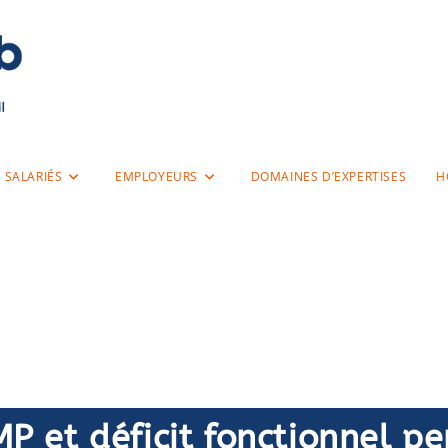
SALARIÉS
EMPLOYEURS
DOMAINES D’EXPERTISES
H
NaoCab Editeur
MP et déficit fonctionnel 