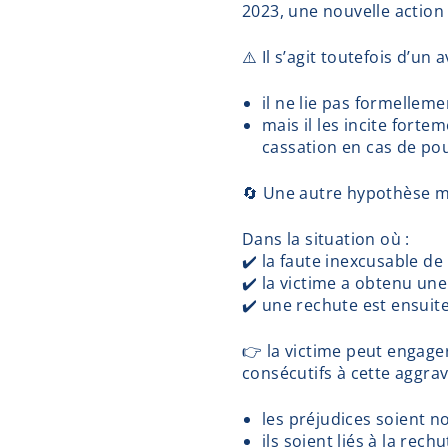
2023, une nouvelle action 
⚠️ Il s’agit toutefois d’un av
il ne lie pas formelleme
mais il les incite forte
cassation en cas de pou
🔄 Une autre hypothèse mér
Dans la situation où :
✔️ la faute inexcusable de
✔️ la victime a obtenu un
✔️ une rechute est ensuit
👉 la victime peut engage
consécutifs à cette aggrav
les préjudices soient 
ils soient liés à la rechu