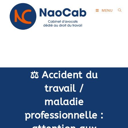
MENU
NaoCab Editeur
⚖️ Accident du
travail /
maladie
professionnelle :