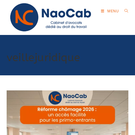
MENU
veillejuridique