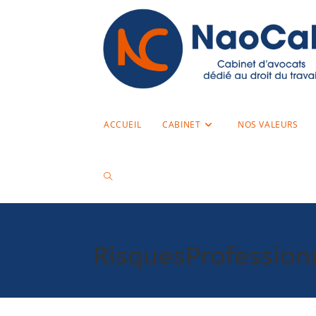
ACCUEIL
CABINET
NOS VALEURS
RisquesProfession