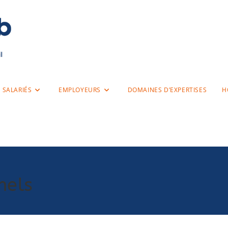
SALARIÉS
EMPLOYEURS
DOMAINES D’EXPERTISES
H
nels