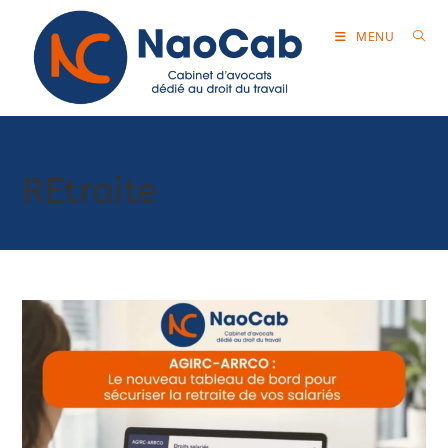
MENU
REtraite