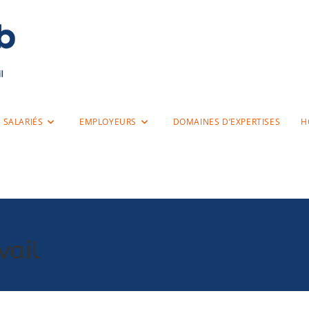
SALARIÉS
EMPLOYEURS
DOMAINES D’EXPERTISES
H
vail