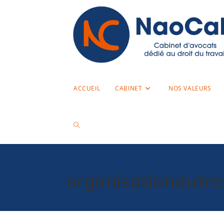
ACCUEIL
CABINET
NOS VALEURS
organisationdutra