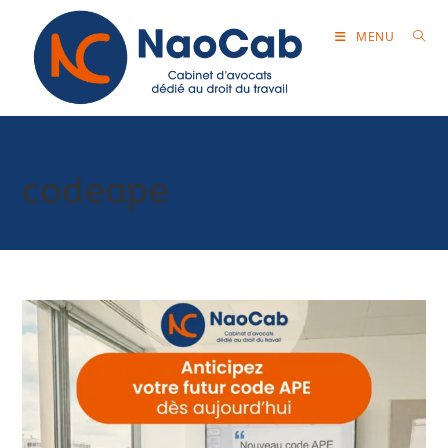
MENU
codeape