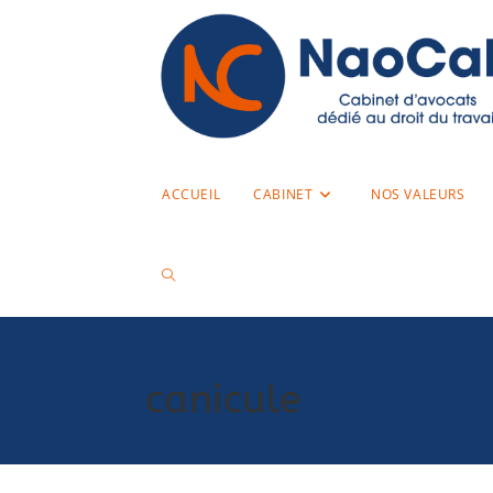
ACCUEIL
CABINET
NOS VALEURS
canicule