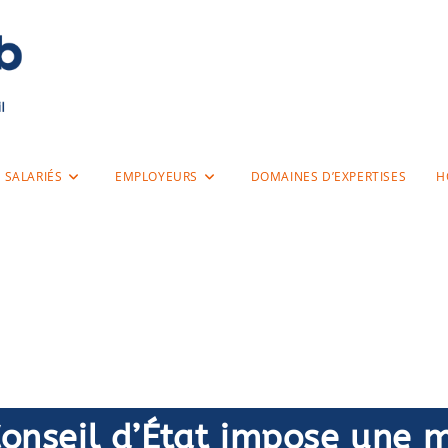
SALARIÉS
EMPLOYEURS
DOMAINES D’EXPERTISES
H
NaoCab Editeur
Conseil d’État impose une 