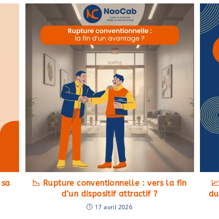
 sa
📉 Rupture conventionnelle : vers la fin

d’un dispositif attractif ?
du
17 avril 2026